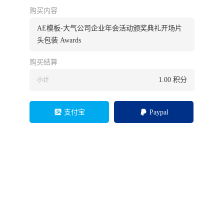
购买内容
AE模板-大气公司企业年会活动颁奖典礼开场片
头包装 Awards
购买结算
1.00
积分
小计
支付宝
Paypal