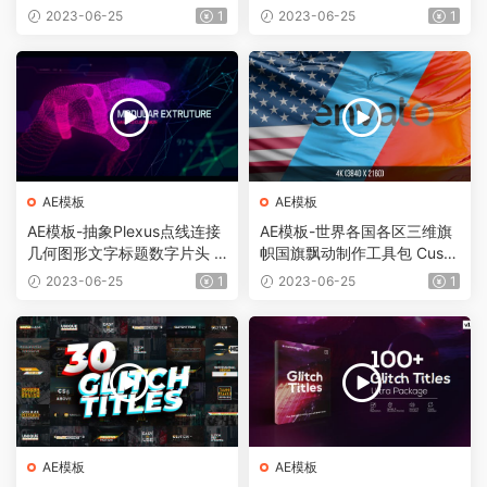
Titles
2023-06-25
1
2023-06-25
1
AE模板
AE模板
AE模板-抽象Plexus点线连接
AE模板-世界各国各区三维旗
几何图形文字标题数字片头 D
帜国旗飘动制作工具包 Custo
igital Titles Opener
m Flags 3
2023-06-25
1
2023-06-25
1
AE模板
AE模板