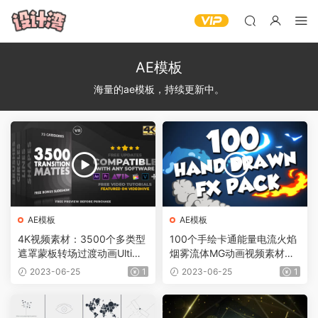
AE模板
海量的ae模板，持续更新中。
AE模板
AE模板
4K视频素材：3500个多类型
100个手绘卡通能量电流火焰
遮罩蒙板转场过渡动画Ultima
烟雾流体MG动画视频素材
te Transition Mattes Pack v
（含AE模板工程）有透明通
2023-06-25
1
2023-06-25
1
8（含AE模板工程）
道