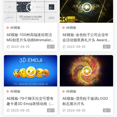
AE模板
AE模板
AE模板-100种高端迷你简洁
AE模板-金色粒子公司企业年
MG创意片头动画Minimalistic
会活动颁奖典礼片头 Awards
Presentation Pack
Show Pack
2023-06-25
1
2023-06-25
1
AE模板
AE模板
AE模板-79个聊天社交可爱有
AE模板-漂亮粒子漩涡LOGO
趣卡通3D Emoji表情动画（需
标志展示片头
要Element 3D插件）
2023-06-25
1
2023-06-25
1