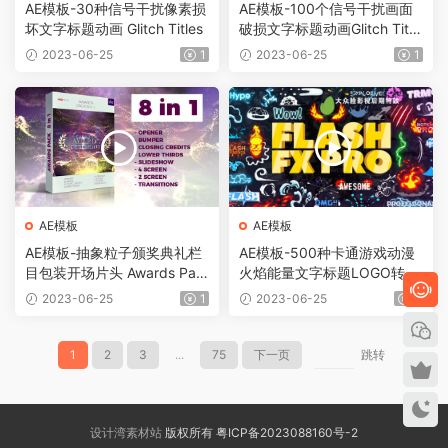
AE模板-30种信号干扰像素损
AE模板-100个信号干扰画面
坏文字标题动画 Glitch Titles
破损文字标题动画Glitch Title
s Pack
2023-06-25
1
2023-06-25
1
AE模板
AE模板
AE模板-抽象粒子颁奖典礼栏
AE模板-500种卡通游戏动漫
目包装开场片头 Awards Pac
火焰能量文字标题LOGO转场
k 8in1
MG动画元素包 Flash FX Pro
2023-06-25
1
2023-06-25
1
– Animation Constructor
1
2
3
...
75
下一页
跳转
设计湾素材站
版权所有 粤ICP备2023088160号-2