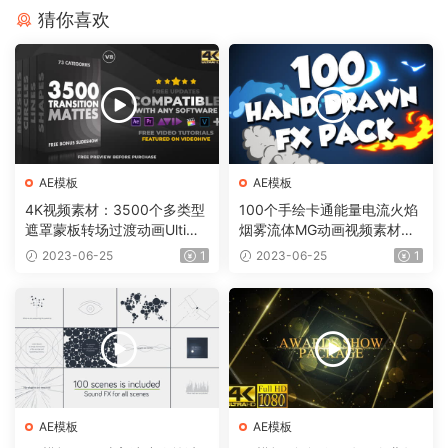
猜你喜欢
AE模板
AE模板
4K视频素材：3500个多类型
100个手绘卡通能量电流火焰
遮罩蒙板转场过渡动画Ultima
烟雾流体MG动画视频素材
te Transition Mattes Pack v
（含AE模板工程）有透明通
2023-06-25
1
2023-06-25
1
8（含AE模板工程）
道
AE模板
AE模板