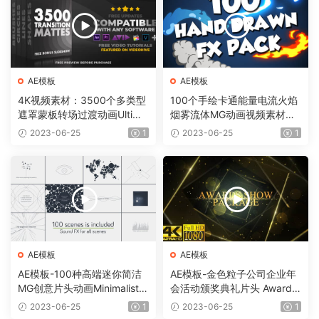
AE模板
AE模板
4K视频素材：3500个多类型
100个手绘卡通能量电流火焰
遮罩蒙板转场过渡动画Ultima
烟雾流体MG动画视频素材
te Transition Mattes Pack v
（含AE模板工程）有透明通
2023-06-25
1
2023-06-25
1
8（含AE模板工程）
道
AE模板
AE模板
AE模板-100种高端迷你简洁
AE模板-金色粒子公司企业年
MG创意片头动画Minimalistic
会活动颁奖典礼片头 Awards
Presentation Pack
Show Pack
2023-06-25
1
2023-06-25
1