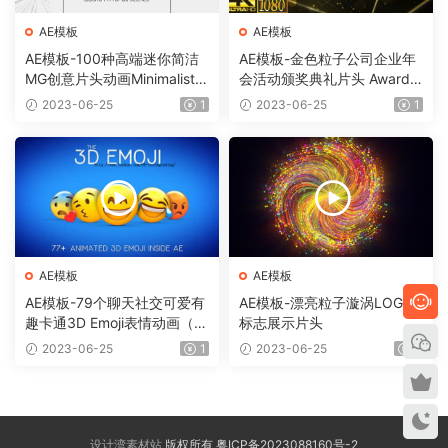
AE模板
AE模板
AE模板-100种高端迷你简洁
AE模板-金色粒子公司企业年
MG创意片头动画Minimalistic
会活动颁奖典礼片头 Awards
Presentation Pack
Show Pack
2023-06-25
1
2023-06-25
1
AE模板
AE模板
AE模板-79个聊天社交可爱有
AE模板-漂亮粒子漩涡LOGO
趣卡通3D Emoji表情动画（需
标志展示片头
要Element 3D插件）
2023-06-25
1
2023-06-25
1
设计湾素材站
版权所有 粤ICP备2023088160号-2