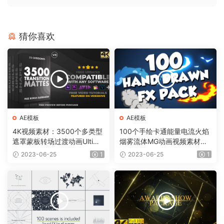
猜你喜欢
AE模板
AE模板
4K视频素材：3500个多类型
100个手绘卡通能量电流火焰
遮罩蒙板转场过渡动画Ultima
烟雾流体MG动画视频素材
te Transition Mattes Pack v
（含AE模板工程）有透明通
2023-06-25
1
2023-06-25
1
8（含AE模板工程）
道