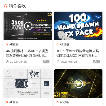
猜你喜欢
AE模板
AE模板
4K视频素材：3500个多类型
100个手绘卡通能量电流火焰
遮罩蒙板转场过渡动画Ultima
烟雾流体MG动画视频素材
te Transition Mattes Pack v
（含AE模板工程）有透明通
2023-06-25
1
2023-06-25
1
8（含AE模板工程）
道
AE模板
AE模板