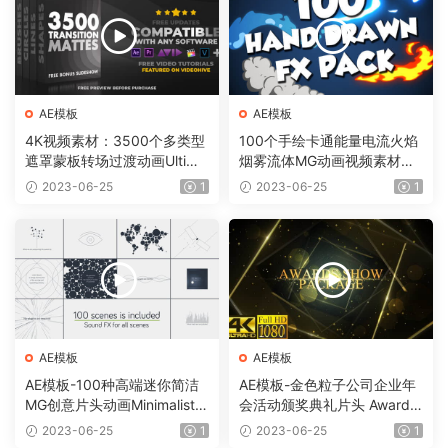
AE模板
AE模板
4K视频素材：3500个多类型
100个手绘卡通能量电流火焰
遮罩蒙板转场过渡动画Ultima
烟雾流体MG动画视频素材
te Transition Mattes Pack v
（含AE模板工程）有透明通
2023-06-25
1
2023-06-25
1
8（含AE模板工程）
道
AE模板
AE模板
AE模板-100种高端迷你简洁
AE模板-金色粒子公司企业年
MG创意片头动画Minimalistic
会活动颁奖典礼片头 Awards
Presentation Pack
Show Pack
2023-06-25
1
2023-06-25
1