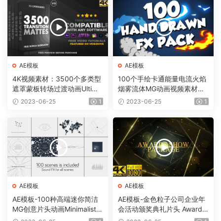
AE模板
AE模板
4K视频素材：3500个多类型
100个手绘卡通能量电流火焰
遮罩蒙板转场过渡动画Ultima
烟雾流体MG动画视频素材
te Transition Mattes Pack v
（含AE模板工程）有透明通
2023-06-25
1
2023-06-25
1
8（含AE模板工程）
道
AE模板
AE模板
AE模板-100种高端迷你简洁
AE模板-金色粒子公司企业年
MG创意片头动画Minimalistic
会活动颁奖典礼片头 Awards
Presentation Pack
Show Pack