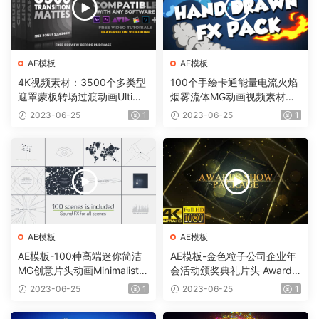
AE模板
AE模板
4K视频素材：3500个多类型
100个手绘卡通能量电流火焰
遮罩蒙板转场过渡动画Ultima
烟雾流体MG动画视频素材
te Transition Mattes Pack v
（含AE模板工程）有透明通
2023-06-25
1
2023-06-25
1
8（含AE模板工程）
道
AE模板
AE模板
AE模板-100种高端迷你简洁
AE模板-金色粒子公司企业年
MG创意片头动画Minimalistic
会活动颁奖典礼片头 Awards
Presentation Pack
Show Pack
2023-06-25
1
2023-06-25
1