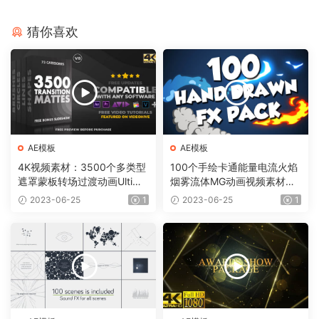
猜你喜欢
AE模板
AE模板
4K视频素材：3500个多类型
100个手绘卡通能量电流火焰
遮罩蒙板转场过渡动画Ultima
烟雾流体MG动画视频素材
te Transition Mattes Pack v
（含AE模板工程）有透明通
2023-06-25
1
2023-06-25
1
8（含AE模板工程）
道