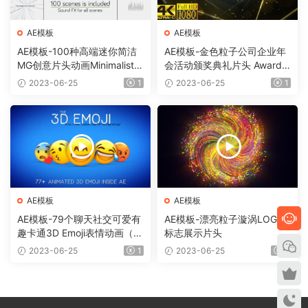
AE模板
AE模板
AE模板-100种高端迷你简洁
AE模板-金色粒子公司企业年
MG创意片头动画Minimalistic
会活动颁奖典礼片头 Awards
Presentation Pack
Show Pack
2023-06-25
1
2023-06-25
1
AE模板
AE模板
AE模板-79个聊天社交可爱有
AE模板-漂亮粒子漩涡LOGO
趣卡通3D Emoji表情动画（需
标志展示片头
要Element 3D插件）
2023-06-25
1
2023-06-25
1