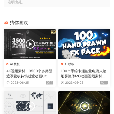
注明出处。
猜你喜欢
AE模板
AE模板
4K视频素材：3500个多类型
100个手绘卡通能量电流火焰
遮罩蒙板转场过渡动画Ultima
烟雾流体MG动画视频素材
te Transition Mattes Pack v
（含AE模板工程）有透明通
2023-06-25
1
2023-06-25
1
8（含AE模板工程）
道