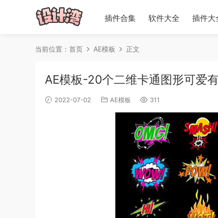
插件合集
软件大全
插件大
当前位置：
首页
AE模板
正文
AE模板-20个二维卡通图形可
2022-07-02
AE模板
311