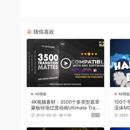
猜你喜欢
AE模板
AE模板
4K视频素材：3500个多类型遮罩
100
蒙板转场过渡动画Ultimate Tran
流体M
sition Mattes Pack v8（含AE模
板工程
2023-06-25
1.16k
1
2023-
板工程）