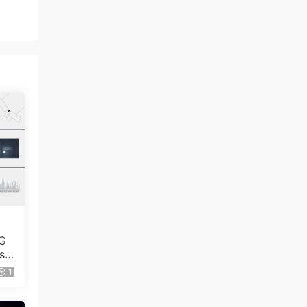
G
se
1