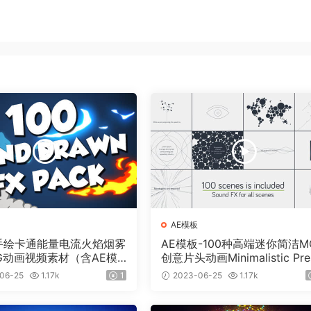
AE模板
个手绘卡通能量电流火焰烟雾
AE模板-100种高端迷你简洁M
G动画视频素材（含AE模
创意片头动画Minimalistic Pre
）有透明通道
ntation Pack
06-25
1.17k
1
2023-06-25
1.17k