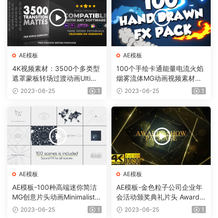
AE模板
AE模板
4K视频素材：3500个多类型
100个手绘卡通能量电流火焰
遮罩蒙板转场过渡动画Ultima
烟雾流体MG动画视频素材
te Transition Mattes Pack v
（含AE模板工程）有透明通
2023-06-25
1
2023-06-25
1
8（含AE模板工程）
道
AE模板
AE模板
AE模板-100种高端迷你简洁
AE模板-金色粒子公司企业年
MG创意片头动画Minimalistic
会活动颁奖典礼片头 Awards
Presentation Pack
Show Pack
2023-06-25
1
2023-06-25
1