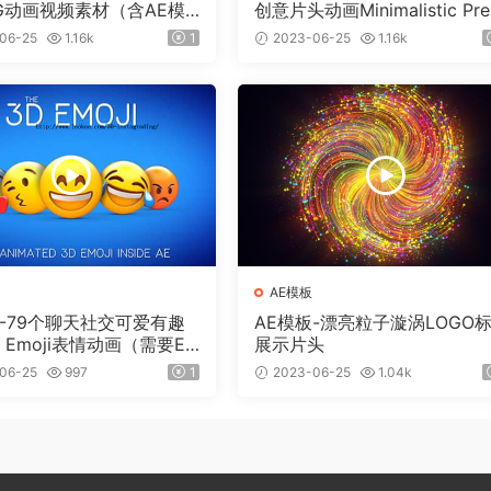
G动画视频素材（含AE模
创意片头动画Minimalistic Pre
）有透明通道
ntation Pack
06-25
1.16k
1
2023-06-25
1.16k
AE模板
板-79个聊天社交可爱有趣
AE模板-漂亮粒子漩涡LOGO
 Emoji表情动画（需要Ele
展示片头
 3D插件）
06-25
997
1
2023-06-25
1.04k