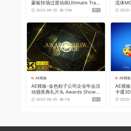
蒙板转场过渡动画Ultimate Tran
流体M
sition Mattes Pack v8（含AE模
板工程
2023-06-25
1.15k
1
2023-
板工程）
AE模板
AE模板
AE模板-金色粒子公司企业年会活
AE模
动颁奖典礼片头 Awards Show P
卡通3D
ack
ment
2023-06-25
1.1k
1
2023-