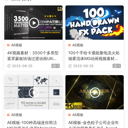
AE模板
AE模板
4K视频素材：3500个多类型
100个手绘卡通能量电流火焰
遮罩蒙板转场过渡动画Ultima
烟雾流体MG动画视频素材
te Transition Mattes Pack v
（含AE模板工程）有透明通
2023-06-25
1
2023-06-25
1
8（含AE模板工程）
道
AE模板
AE模板
AE模板-100种高端迷你简洁
AE模板-金色粒子公司企业年