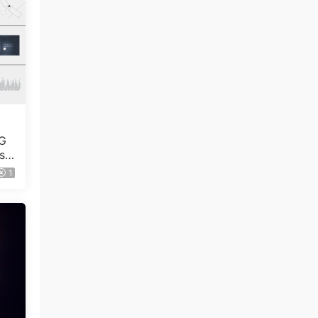
G
se
1