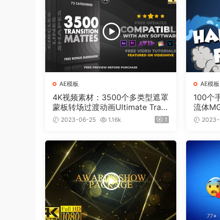
AE模板
AE模板
4K视频素材：3500个多类型遮罩
100
蒙板转场过渡动画Ultimate Tran
流体M
sition Mattes Pack v8（含AE模
板工程
2023-06-25
1.16k
1
2023-
板工程）