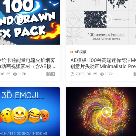
AE模板
个手绘卡通能量电流火焰烟雾
AE模板-100种高端迷你简洁M
G动画视频素材（含AE模
创意片头动画Minimalistic Pre
）有透明通道
ntation Pack
06-25
1.17k
1
2023-06-25
1.17k