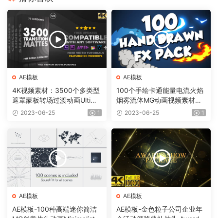
AE模板
AE模板
4K视频素材：3500个多类型
100个手绘卡通能量电流火焰
遮罩蒙板转场过渡动画Ultima
烟雾流体MG动画视频素材
te Transition Mattes Pack v
（含AE模板工程）有透明通
2023-06-25
1
2023-06-25
1
8（含AE模板工程）
道
AE模板
AE模板
AE模板-100种高端迷你简洁
AE模板-金色粒子公司企业年