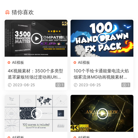
猜你喜欢
AE模板
AE模板
4K视频素材：3500个多类型
100个手绘卡通能量电流火焰
遮罩蒙板转场过渡动画Ultima
烟雾流体MG动画视频素材
te Transition Mattes Pack v
（含AE模板工程）有透明通
2023-06-25
1
2023-06-25
1
8（含AE模板工程）
道
AE模板
AE模板