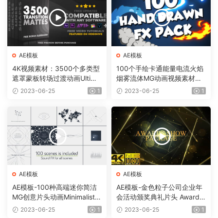
AE模板
AE模板
4K视频素材：3500个多类型
100个手绘卡通能量电流火焰
遮罩蒙板转场过渡动画Ultima
烟雾流体MG动画视频素材
te Transition Mattes Pack v
（含AE模板工程）有透明通
2023-06-25
1
2023-06-25
1
8（含AE模板工程）
道
AE模板
AE模板
AE模板-100种高端迷你简洁
AE模板-金色粒子公司企业年
MG创意片头动画Minimalistic
会活动颁奖典礼片头 Awards
Presentation Pack
Show Pack
2023-06-25
1
2023-06-25
1