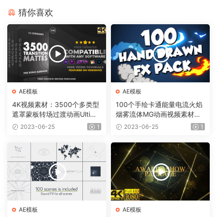
猜你喜欢
AE模板
AE模板
4K视频素材：3500个多类型
100个手绘卡通能量电流火焰
遮罩蒙板转场过渡动画Ultima
烟雾流体MG动画视频素材
te Transition Mattes Pack v
（含AE模板工程）有透明通
2023-06-25
1
2023-06-25
1
8（含AE模板工程）
道
AE模板
AE模板