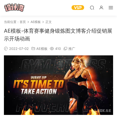
当前位置：
首页
AE模板
正文
AE模板-体育赛事健身锻炼图文博客介绍促销展
示开场动画
2022-07-02
AE模板
410
推广