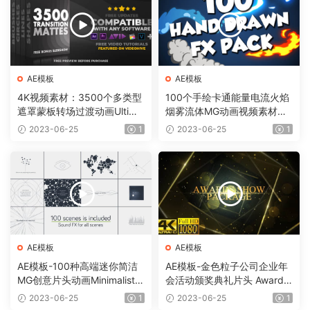
AE模板
AE模板
4K视频素材：3500个多类型
100个手绘卡通能量电流火焰
遮罩蒙板转场过渡动画Ultima
烟雾流体MG动画视频素材
te Transition Mattes Pack v
（含AE模板工程）有透明通
2023-06-25
1
2023-06-25
1
8（含AE模板工程）
道
AE模板
AE模板
AE模板-100种高端迷你简洁
AE模板-金色粒子公司企业年
MG创意片头动画Minimalistic
会活动颁奖典礼片头 Awards
Presentation Pack
Show Pack
2023-06-25
1
2023-06-25
1