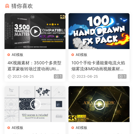
猜你喜欢
AE模板
AE模板
4K视频素材：3500个多类型
100个手绘卡通能量电流火焰
遮罩蒙板转场过渡动画Ultima
烟雾流体MG动画视频素材
te Transition Mattes Pack v
（含AE模板工程）有透明通
2023-06-25
1
2023-06-25
1
8（含AE模板工程）
道
AE模板
AE模板