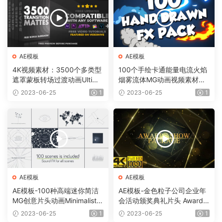
AE模板
AE模板
4K视频素材：3500个多类型
100个手绘卡通能量电流火焰
遮罩蒙板转场过渡动画Ultima
烟雾流体MG动画视频素材
te Transition Mattes Pack v
（含AE模板工程）有透明通
2023-06-25
1
2023-06-25
1
8（含AE模板工程）
道
AE模板
AE模板
AE模板-100种高端迷你简洁
AE模板-金色粒子公司企业年
MG创意片头动画Minimalistic
会活动颁奖典礼片头 Awards
Presentation Pack
Show Pack
2023-06-25
1
2023-06-25
1