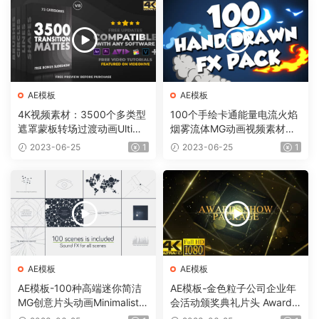
AE模板
AE模板
4K视频素材：3500个多类型
100个手绘卡通能量电流火焰
遮罩蒙板转场过渡动画Ultima
烟雾流体MG动画视频素材
te Transition Mattes Pack v
（含AE模板工程）有透明通
2023-06-25
1
2023-06-25
1
8（含AE模板工程）
道
AE模板
AE模板
AE模板-100种高端迷你简洁
AE模板-金色粒子公司企业年
MG创意片头动画Minimalistic
会活动颁奖典礼片头 Awards
Presentation Pack
Show Pack