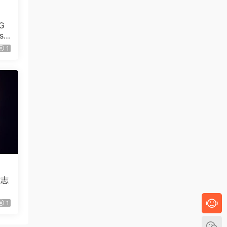
G
se
1
标志
1