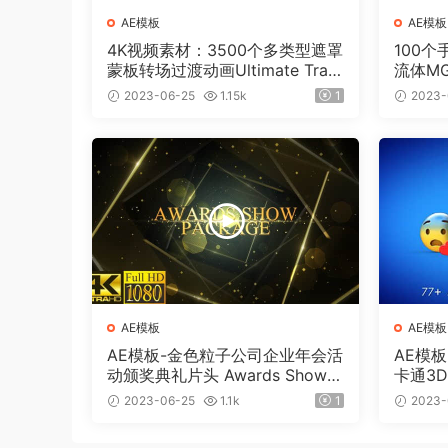
AE模板
AE模板
4K视频素材：3500个多类型遮罩
100
蒙板转场过渡动画Ultimate Tran
流体M
sition Mattes Pack v8（含AE模
板工程
2023-06-25
1.15k
1
2023-
板工程）
AE模板
AE模板
AE模板-金色粒子公司企业年会活
AE模
动颁奖典礼片头 Awards Show P
卡通3D
ack
ment
2023-06-25
1.1k
1
2023-