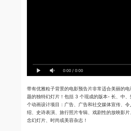
0:00
/
0:00
带有优雅粒子背景的电影预告片非常适合美丽的电
题的独特幻灯片！包括 3 个现成的版本- 长、中、短！
个动画设计项目：广告、广告和社交媒体宣传、令
绍、史诗表演、旅行照片专辑、戏剧性的放映影片
念幻灯片、时尚或美容杂志！