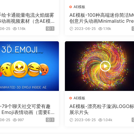
AE模板
个手绘卡通能量电流火焰烟雾
AE模板-100种高端迷你简洁M
G动画视频素材（含AE模
创意片头动画Minimalistic Pre
）有透明通道
ntation Pack
06-25
1.16k
1
2023-06-25
1.16k
AE模板
板-79个聊天社交可爱有趣
AE模板-漂亮粒子漩涡LOGO
 Emoji表情动画（需要Ele
展示片头
 3D插件）
06-25
997
1
2023-06-25
1.04k