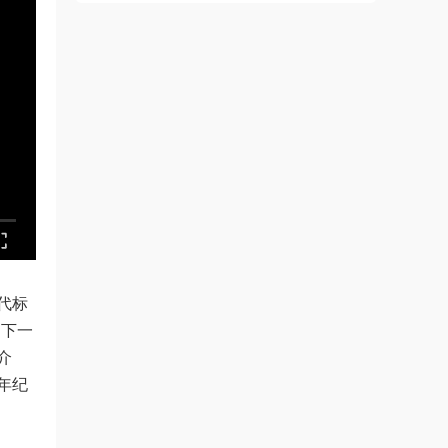
代标
的下一
介
年纪