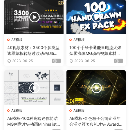
AE模板
AE模板
4K视频素材：3500个多类型
100个手绘卡通能量电流火焰
遮罩蒙板转场过渡动画Ultima
烟雾流体MG动画视频素材
te Transition Mattes Pack v
（含AE模板工程）有透明通
2023-06-25
1
2023-06-25
1
8（含AE模板工程）
道
AE模板
AE模板
AE模板-100种高端迷你简洁
AE模板-金色粒子公司企业年
MG创意片头动画Minimalistic
会活动颁奖典礼片头 Awards
Presentation Pack
Show Pack