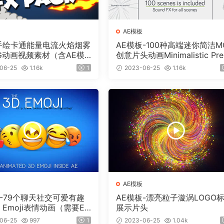
AE模板
个手绘卡通能量电流火焰烟雾
AE模板-100种高端迷你简洁M
G动画视频素材（含AE模
创意片头动画Minimalistic Pre
）有透明通道
ntation Pack
06-25
1.16k
1
2023-06-25
1.16k
AE模板
板-79个聊天社交可爱有趣
AE模板-漂亮粒子漩涡LOGO
 Emoji表情动画（需要Ele
展示片头
 3D插件）
06-25
997
1
2023-06-25
1.04k