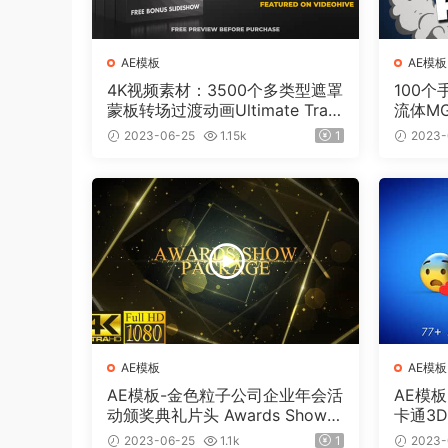
AE模板
AE模板
4K视频素材：3500个多类型遮罩
100
蒙板转场过渡动画Ultimate Tran
流体M
sition Mattes Pack v8（含AE模
板工程
2023-06-25
1.15k
1
2023-
板工程）
AE模板
AE模板
AE模板-金色粒子公司企业年会活
AE模
动颁奖典礼片头 Awards Show P
卡通3D
ack
ment
2023-06-25
1.1k
1
2023-