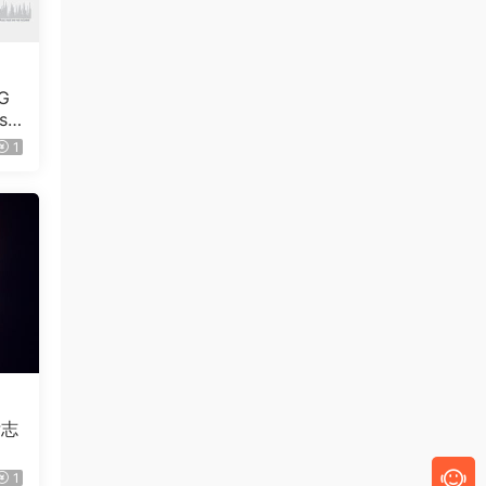
G
se
1
标志
1