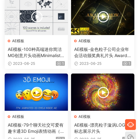
AE模板
AE模板
AE模板-100种高端迷你简洁
AE模板-金色粒子公司企业年
MG创意片头动画Minimalistic
会活动颁奖典礼片头 Awards
Presentation Pack
Show Pack
2023-06-25
1
2023-06-25
1
AE模板
AE模板
AE模板-79个聊天社交可爱有
AE模板-漂亮粒子漩涡LOGO
趣卡通3D Emoji表情动画（需
标志展示片头
要Element 3D插件）