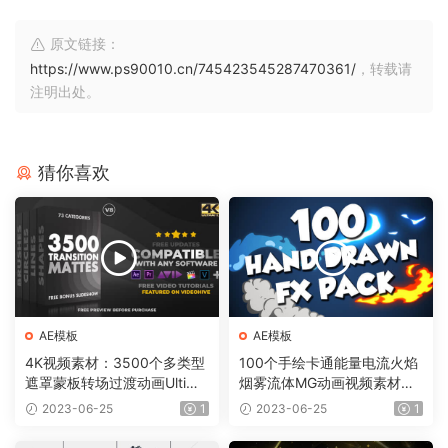
原文链接：
https://www.ps90010.cn/745423545287470361/
，转载请
注明出处。
猜你喜欢
AE模板
AE模板
4K视频素材：3500个多类型
100个手绘卡通能量电流火焰
遮罩蒙板转场过渡动画Ultima
烟雾流体MG动画视频素材
te Transition Mattes Pack v
（含AE模板工程）有透明通
2023-06-25
1
2023-06-25
1
8（含AE模板工程）
道