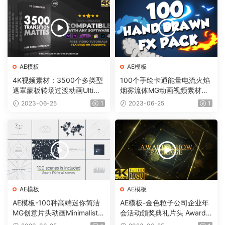
AE模板
AE模板
4K视频素材：3500个多类型
100个手绘卡通能量电流火焰
遮罩蒙板转场过渡动画Ultima
烟雾流体MG动画视频素材
te Transition Mattes Pack v
（含AE模板工程）有透明通
2023-06-25
1
2023-06-25
1
8（含AE模板工程）
道
AE模板
AE模板
AE模板-100种高端迷你简洁
AE模板-金色粒子公司企业年
MG创意片头动画Minimalistic
会活动颁奖典礼片头 Awards
Presentation Pack
Show Pack