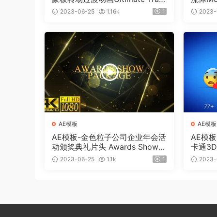
sition Mattes Pack v8（含AE模
板工程
2023-06-25
1.16k
1
2023-
板工程）
AE模板
AE模板
AE模板-金色粒子公司企业年会活
AE模
动颁奖典礼片头 Awards Show P
卡通3D
ack
ment
2023-06-25
1.1k
1
2023-