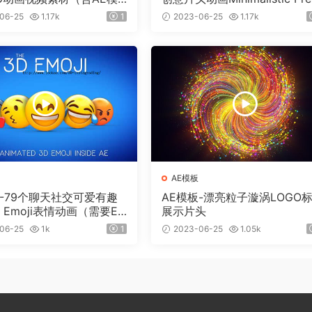
）有透明通道
ntation Pack
06-25
1.17k
1
2023-06-25
1.17k
AE模板
板-79个聊天社交可爱有趣
AE模板-漂亮粒子漩涡LOGO
 Emoji表情动画（需要Ele
展示片头
 3D插件）
06-25
1k
1
2023-06-25
1.05k