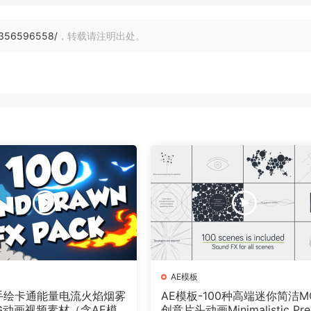
8356596558/
，转载请注明出处。
AE模板
个手绘卡通能量电流火焰烟雾
AE模板-100种高端迷你简洁M
G动画视频素材（含AE模
创意片头动画Minimalistic Pre