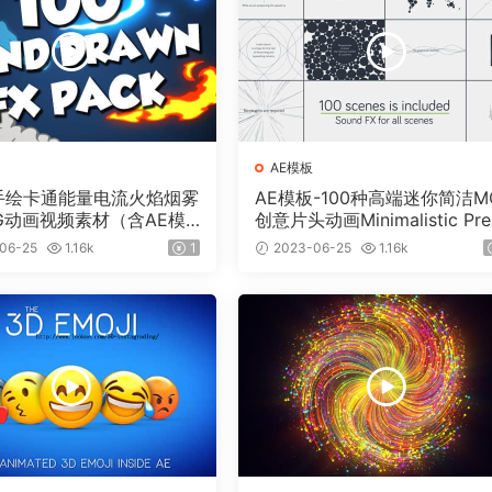
AE模板
个手绘卡通能量电流火焰烟雾
AE模板-100种高端迷你简洁M
G动画视频素材（含AE模
创意片头动画Minimalistic Pre
）有透明通道
ntation Pack
06-25
1.16k
1
2023-06-25
1.16k