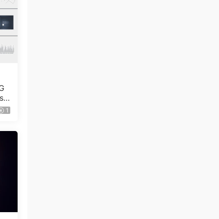
G
se
1