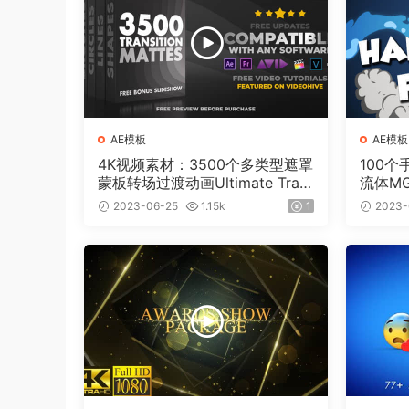
AE模板
AE模板
4K视频素材：3500个多类型遮罩
100
蒙板转场过渡动画Ultimate Tran
流体M
sition Mattes Pack v8（含AE模
板工程
2023-06-25
1.15k
1
2023-
板工程）